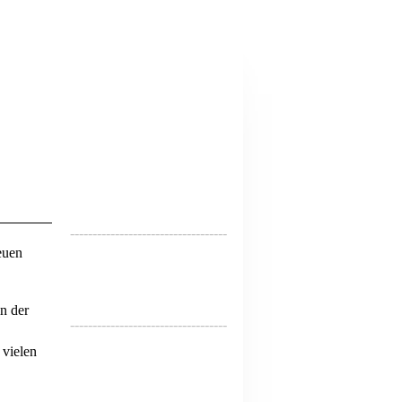
-----------------------------------
euen
n der
-----------------------------------
 vielen