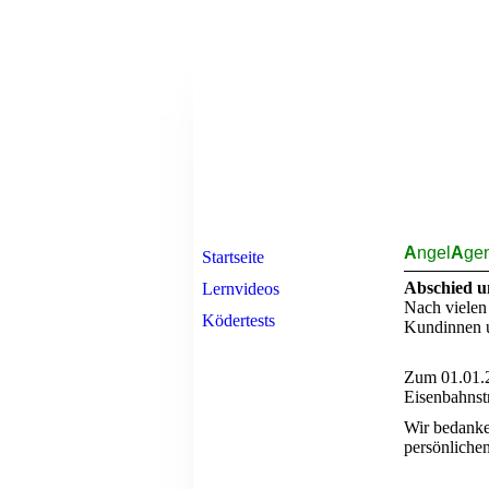
A
ngel
A
gen
Startseite
Abschied u
Lernvideos
Nach vielen
Ködertests
Kundinnen u
Zum 01.01.20
Eisenbahnst
Wir bedanken
persönliche